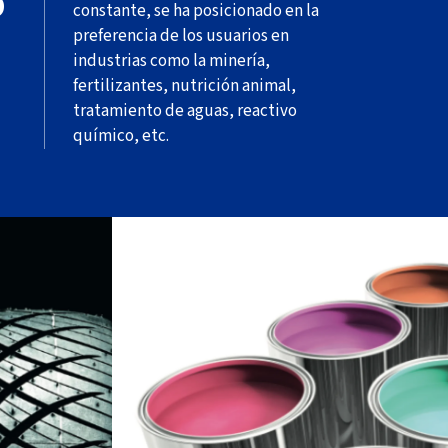
O
constante, se ha posicionado en la
preferencia de los usuarios en
industrias como la minería,
fertilizantes, nutrición animal,
tratamiento de aguas, reactivo
químico, etc.
nte clave
elerador en
El óxido de zinc propicia una mejor