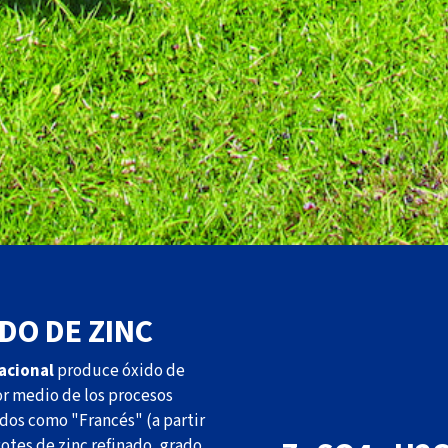
DO DE ZINC
acional
produce óxido de
or medio de los procesos
dos como "Francés" (a partir
gotes de zinc refinado, grado