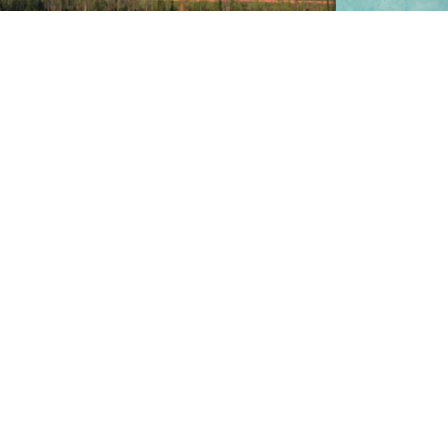
El óxido de 
El sulfato de zinc es un depresor del zinc
industria c
en la flotación de minerales que contienen
fritas y esm
plata, plomo y cobre.
pisos, azule
vajillas, ad