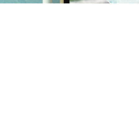
zinc es utilizado por la
erámica en la elaboración de
El óxido de zinc es un ingredien
altes para la fabricación de
un número de aplicaciones far
jos, muebles sanitarios,
que tocan nuestras vidas.
ornos cerámicos y artesanías.