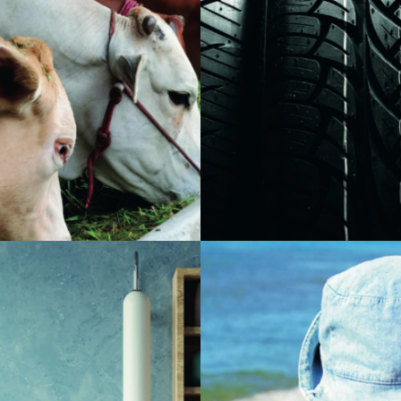
emas de enzimas relacionadas
el proceso de vulcanización en 
ración, crecimiento celular,
producción de llantas y compu
 y digestión. El óxido y sulfato
hule. Entre las contribuciones
 utilizados como suplementos
significativas del óxido de zinc
es en la producción de
están: propiedades térmicas, 
alanceados para animales de
antifúngicas, resistencia a la a
protección contra rayos ultravi