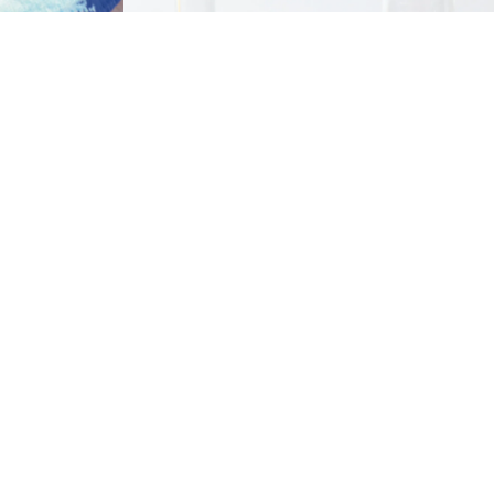
El óxido de zinc actúa como catalizador en
te vital en
múltiples procesos químicos como
macéuticas
alcalinización, deshidrogenación y
oxidación.