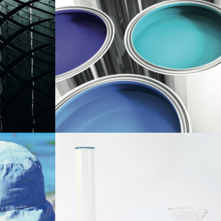
la
cohesión en la pintura y le otorga
estos de
propiedades fungicidas y anticorrosivas. La
 más
baja área de superficie de nuestro
 al hule
producto grado pintura lo hace menos
propiedades
reactivo lo que brinda una mayor
brasión y
estabilidad al producto final.
oleta.