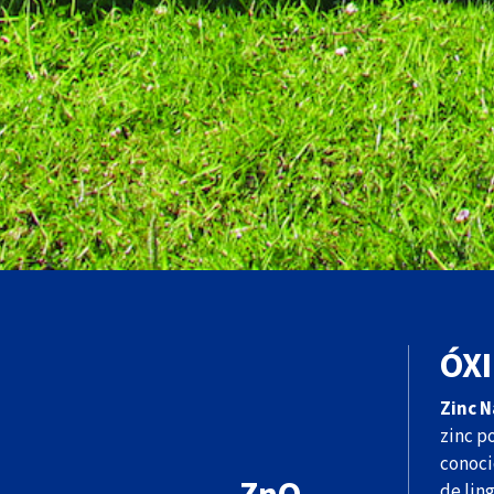
ÓXI
Zinc N
zinc p
conoci
de lin