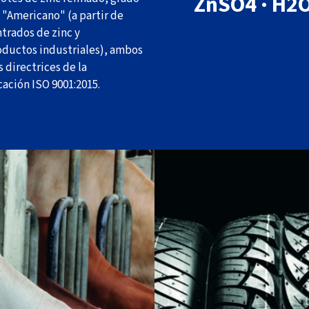
ZnSO4 · H2
 "Americano" (a partir de
trados de zinc y
ductos industriales), ambos
s directrices de la
cación ISO 9001:2015.
El óxido de zinc es un compone
un componente funcional de
que actúa como activador o ac