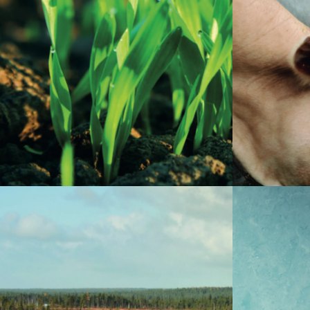
El sulfato de zinc es un nutriente esencial
varios sist
en la vida de las plantas, ya que está
con la respi
relacionado con la producción de
reproducción
hormonas de crecimiento y clorofila, así
de zinc son
como en la respiración y la síntesis de
nutricional
carbohidratos.
alimentos b
granja.