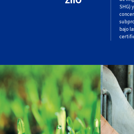
ZnO
SHG) y
concen
subpro
bajo la
certifi
El Zinc es 